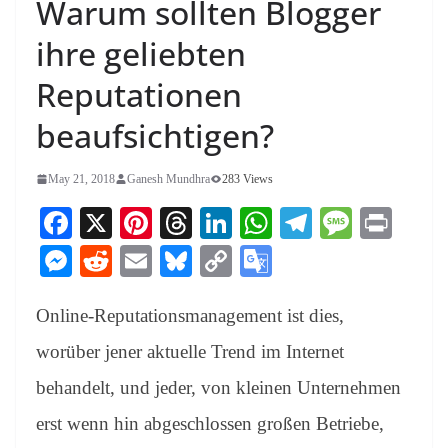
Warum sollten Blogger
ihre geliebten
Reputationen
beaufsichtigen?
May 21, 2018
Ganesh Mundhra
283 Views
Fa
X
Pi
T
Li
W
Te
M
Pr
ce
nt
hr
nk
ha
le
es
in
M
R
E
Bl
C
G
bo
er
ea
ed
ts
gr
sa
t
es
ed
m
ue
op
oo
ok
es
ds
In
A
a
ge
Online-Reputationsmanagement ist dies,
se
di
ail
sk
y
gl
t
pp
m
ng
t
y
Li
e
worüber jener aktuelle Trend im Internet
er
nk
Tr
behandelt, und jeder, von kleinen Unternehmen
an
erst wenn hin abgeschlossen großen Betriebe,