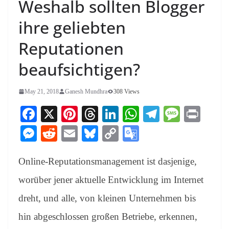
Weshalb sollten Blogger
ihre geliebten
Reputationen
beaufsichtigen?
May 21, 2018
Ganesh Mundhra
308 Views
Fa
X
Pi
T
Li
W
Te
M
Pr
ce
nt
hr
nk
ha
le
es
in
M
R
E
Bl
C
G
bo
er
ea
ed
ts
gr
sa
t
es
ed
m
ue
op
oo
ok
es
ds
In
A
a
ge
Online-Reputationsmanagement ist dasjenige,
se
di
ail
sk
y
gl
t
pp
m
ng
t
y
Li
e
worüber jener aktuelle Entwicklung im Internet
er
nk
Tr
dreht, und alle, von kleinen Unternehmen bis
an
hin abgeschlossen großen Betriebe, erkennen,